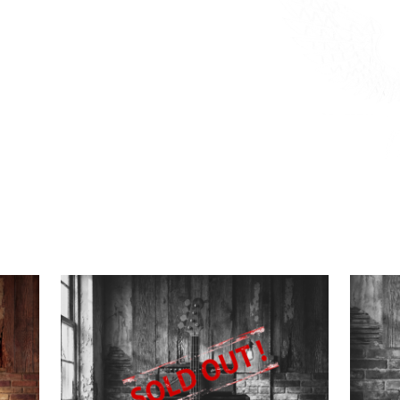
os un stock con instrumentos
van desde las gamas de acceso
lo más top.
stro tiempo lo dedicamos a
este stock suele ser limitado.