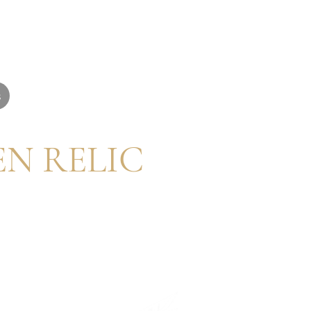
s
Relic Parts
EN RELIC