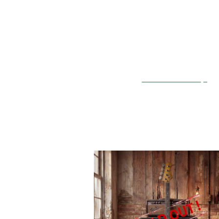
sueños, por eso, tenem
listos para enviar, que 
hasta 
La mayor parte de nue
pedidos
Custom Shop
y 