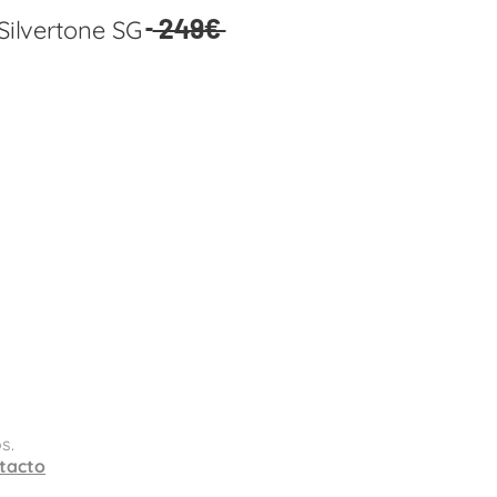
249€
Silvertone SG
sapp
 nuestros instrumentos.
s.
tacto