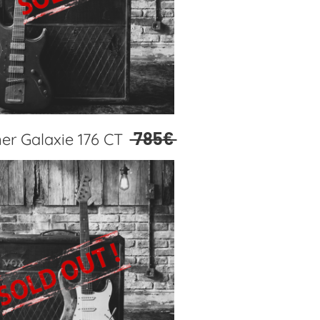
785€
er Galaxie 176 CT