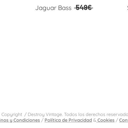
549€
Jaguar Bass
Únete ya a nuestra comunidad de What
 sé de los primeros en tener opción de hacerte con uno de
 Copyright / Destroy Vintage. Todos los derechos reservado
inos y Condiciones
/
Política de Privacidad
&
Cookies
/
Con