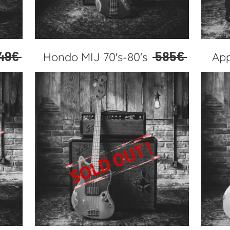
49€
585€
Hondo MIJ 70's-80's
App