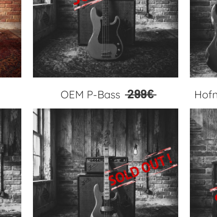
299€
OEM P-Bass
Hofn