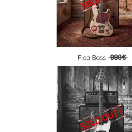
999€
Flea Bass