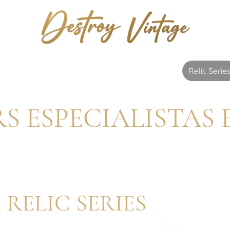
room
Cómo Trabajamos
Custom Shop
Relic Serie
S ESPECIALISTAS 
ck RELIC SERIES
 poder acceder al Relic de sus