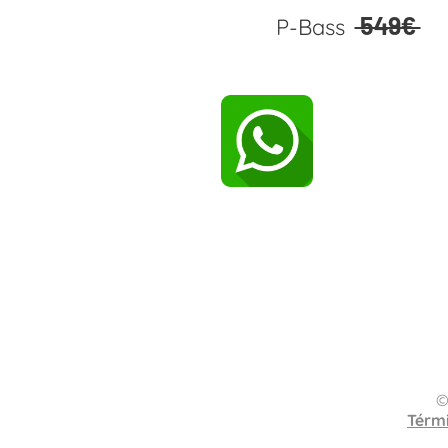
549€
P-Bass
y
©
Térm