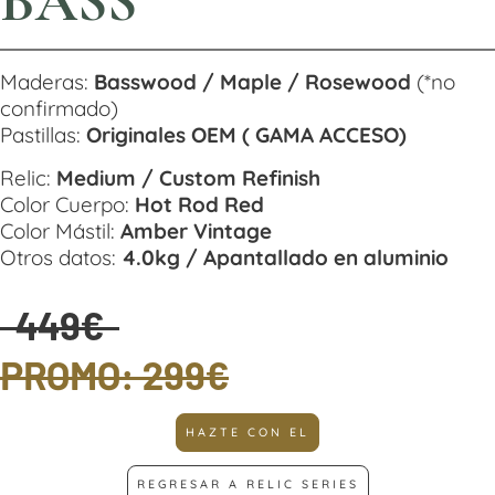
BASS
Maderas:
Basswood / Maple / Rosewood
(*no
confirmado)
Pastillas:
Originales OEM ( GAMA ACCESO)
Relic:
Medium / Custom Refinish
Color Cuerpo:
Hot Rod Red
Color Mástil:
Amber Vintage
Otros datos:
4.0kg / Apantallado en aluminio
449€
PROMO: 299€
HAZTE CON EL
REGRESAR A RELIC SERIES