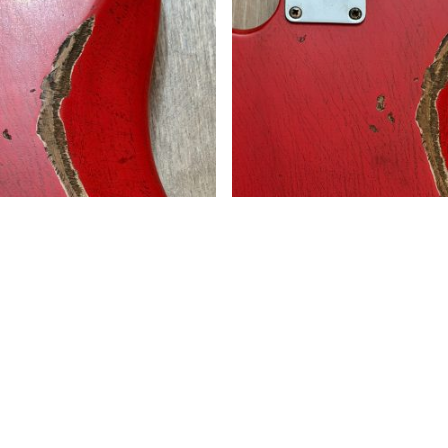
RELIC SERIES
Nombre
*
Teléfono
*
Relic Series 03 / Petición