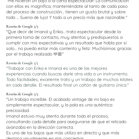
"Me hicieron un bajo a la carta espectacular! La comunicación
con ellos es magnífica, manteniéndote al tanto de cada paso
del proceso de construcción… tienen un gusto brutal y sobre
todo … Suena de lujo! Y todo a un precio más que razonable."
Reseña de Google 5/5
"Que decir de Imanol y Erika… trato espectacular desde la
primera toma de contacto, muy atentos y predispuestos a
cumplir con mis expectativas y un resultado que habla por sí
solo… no puedo estar más contento y feliz. Muchísimas gracias
por el trabajo realizado 🫶🏼"
Reseña de Google 5/5
"Trabajar con Erika e Imanol es una de las mejores
experiencias cuando buscas darle otra vida a un instrumento.
Todo facilidades, excelente trato y un trabajo de muchos kilates
en cada detalle. El resultado final un cañón de guitarra única."
Reseña de Google 5/5
"Un trabajo increíble. El acabado vintage de mi bajo es
simplemente espectacular, y la pala es una auténtica
preciosidad.
Imanol estuvo muy atento durante todo el proceso,
consultando cada detalle para asegurarse de que el relicado
avanzaba en la dirección correcta.
Es uno de los bajos que más utilizo en directo y que más
destaca visualmente en mis conciertos.