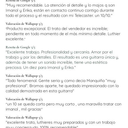
Reseña de Google 5/5
"Muy recomendable. La atención al detalle y lo majos q son
Imanol y Erika, están en contacto continuo contigo durante
todo el proceso y el resultado con mi Telecaster. un 10/10."
Valoración de Wallapop 5/5
Producto excepcional. El trato del vendedor es increíble;
"
pendiente en todo momento de el más mínimo detalle. Luthier
excelente.
"
Reseña de Google 5/5
"Excelente trabajo. Profesionalidad y cercanía. Amor por el
trabajo y por los detalles. El resultado es una guitarra única y,
además de tener un sonido increíble, tiene una estética
preciosa. Un diez para Imanol y Erika."
Valoración de Wallapop 5/5
"Todo fenomenal. Gente seria y como decia Manquiña “muy
profesional”. Bromas aparte, he quedado impresionado con la
calidad demostrada en esta guitarra"
Valoración de Wallapop 5/5
un 10 se queda corto pero muy corto , una maravilla tratar con
"
imanol , mil gracias
"
Valoración de Wallapop 5/5
"excelente trato, luthieres muy preparados y con un trabajo
muy concienzudo. 100% recomendable"