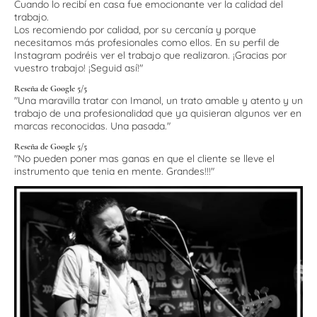
Cuando lo recibí en casa fue emocionante ver la calidad del
trabajo.
Los recomiendo por calidad, por su cercanía y porque
necesitamos más profesionales como ellos. En su perfil de
Instagram podréis ver el trabajo que realizaron. ¡Gracias por
vuestro trabajo! ¡Seguid así!"
Reseña de Google 5/5
"Una maravilla tratar con Imanol, un trato amable y atento y un
trabajo de una profesionalidad que ya quisieran algunos ver en
marcas reconocidas. Una pasada."
Reseña de Google 5/5
"No pueden poner mas ganas en que el cliente se lleve el
instrumento que tenia en mente. Grandes!!!"