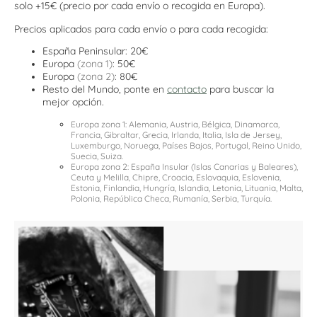
solo +15€ (precio por cada envío o recogida en Europa).
Precios aplicados para cada envío o para cada recogida:
España Peninsular: 20€
Europa
(zona 1)
: 50€
Europa
(zona 2)
: 80€
Resto del Mundo, ponte en
contacto
para buscar la
mejor opción
.
Europa zona 1: Alemania, Austria, Bélgica, Dinamarca,
Francia, Gibraltar, Grecia, Irlanda, Italia, Isla de Jersey,
Luxemburgo, Noruega, Países Bajos, Portugal, Reino Unido,
Suecia, Suiza.
Europa zona 2: España Insular (Islas Canarias y Baleares),
Ceuta y Melilla, Chipre, Croacia, Eslovaquia, Eslovenia,
Estonia, Finlandia, Hungría, Islandia, Letonia, Lituania, Malta,
Polonia, República Checa, Rumanía, Serbia, Turquía.