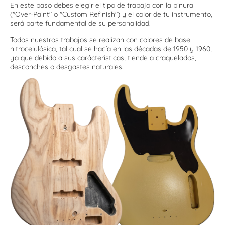
En este paso debes elegir el tipo de trabajo con la pinura
("Over-Paint" o "Custom Refinish") y el color de tu instrumento,
será parte fundamental de su personalidad.
Todos nuestros trabajos se realizan con colores de base
nitrocelulósica, tal cual se hacía en las décadas de 1950 y 1960,
ya que debido a sus carácterísticas, tiende a craquelados,
desconches o desgastes naturales.